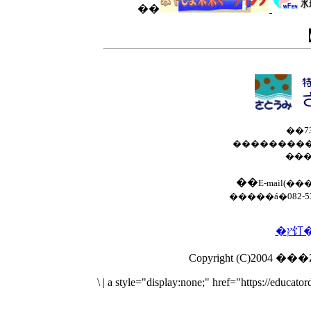
��
��7
���������
���
��
E-mail(�
�����á�082-533
\
|
a style="display:none;" href="https://educa