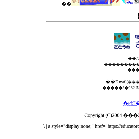
��
��7
���������
���
��
E-mail(�
�����á�082-533
\
|
a style="display:none;" href="https://educa